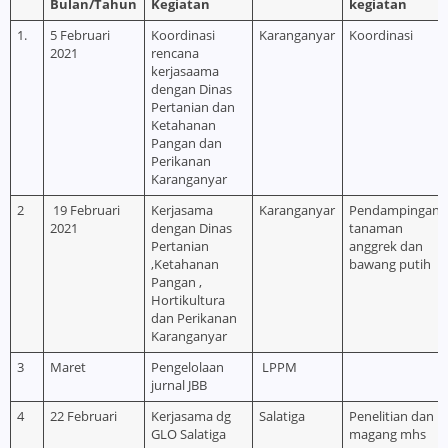
B
u
lan/Tahun
Kegiatan
kegiatan
1.
5 Februari
Koordinasi
Karanganyar
Koordinasi
2021
rencana
kerjasaama
dengan Dinas
Pertanian dan
Ketahanan
Pangan dan
Perikanan
Karanganyar
2
19 Februari
Kerjasama
Karanganyar
Pendampingan
2021
dengan Dinas
tanaman
Pertanian
anggrek dan
,Ketahanan
bawang putih
Pangan ,
Hortikultura
dan Perikanan
Karanganyar
3
Maret
Pengelolaan
LPPM
jurnal JBB
4
22 Februari
Kerjasama dg
Salatiga
Penelitian dan
GLO Salatiga
magang mhs