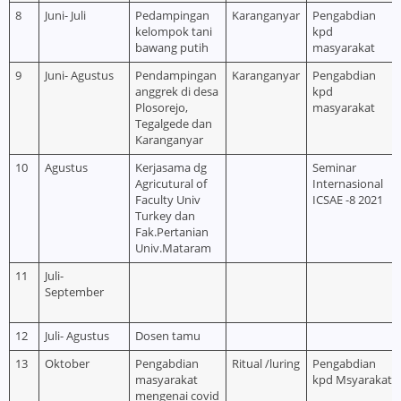
8
Juni- Juli
Pedampingan
Karanganyar
Pengabdian
kelompok tani
kpd
bawang putih
masyarakat
9
Juni- Agustus
Pendampingan
Karanganyar
Pengabdian
anggrek di desa
kpd
Plosorejo,
masyarakat
Tegalgede dan
Karanganyar
10
Agustus
Kerjasama dg
Seminar
Agricutural of
Internasional
Faculty Univ
ICSAE -8 2021
Turkey dan
Fak.Pertanian
Univ.Mataram
11
Juli-
September
12
Juli- Agustus
Dosen tamu
13
Oktober
Pengabdian
Ritual /luring
Pengabdian
masyarakat
kpd Msyarakat
mengenai covid