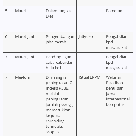
5
Maret
Dalam rangka
Pameran
Dies
6
Maret-Juni
Pengembangan
Jatiyoso
Pengabdian
jahe merah
kpd
masyarakat
7
Maret-Juni
Pendmpingan
Pengabdian
cabai cabai dari
kpd
hulu ke hilir
masyarakat
7
Mei-Juni
Dlm rangka
Ritual LPPM
Webinar
peningkatan G-
Pelatihan
Indeks P3BB,
penulisan
melalui
jurnal
peningkatan
internasional
jumlah peer yg
bereputasi
memasukkan
ke jurnal
/prosiding
terindeks
scopus