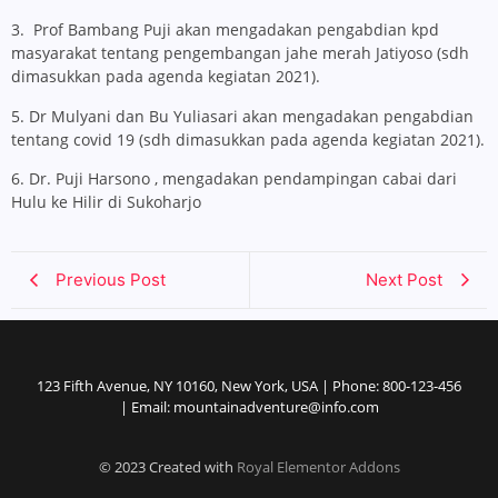
3. Prof Bambang Puji akan mengadakan pengabdian kpd
masyarakat tentang pengembangan jahe merah Jatiyoso (sdh
dimasukkan pada agenda kegiatan 2021).
5. Dr Mulyani dan Bu Yuliasari akan mengadakan pengabdian
tentang covid 19 (sdh dimasukkan pada agenda kegiatan 2021).
6. Dr. Puji Harsono , mengadakan pendampingan cabai dari
Hulu ke Hilir di Sukoharjo
Previous Post
Next Post
123 Fifth Avenue, NY 10160, New York, USA | Phone: 800-123-456
| Email: mountainadventure@info.com
© 2023 Created with
Royal Elementor Addons